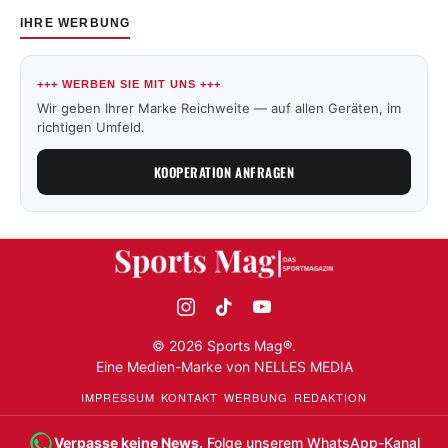
IHRE WERBUNG
+++ WERBEN SIE MIT UNS +++
Wir geben Ihrer Marke Reichweite — auf allen Geräten, im
richtigen Umfeld.
KOOPERATION ANFRAGEN
©
2026
Sports Mag®.
Eine Medien-Marke von
NELLES MEDIA
IMPRESSUM
KONTAKT
WERBUNG
REDAKTION
Verpasse keine News.
Folge unserem WhatsApp-Kanal