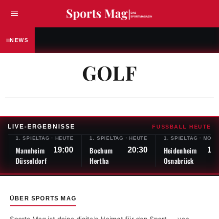
SPORTLER & ATHLETEN
Anna Elendt – Die Weltmeisterin, 
NEWS
GOLF
LIVE-ERGEBNISSE
FUSSBALL HEUTE
1. SPIELTAG
·
HEUTE
1. SPIELTAG
·
HEUTE
1. SPIELTAG
·
MOR
Mannheim
Bochum
Heidenheim
19:00
20:30
13
Düsseldorf
Hertha
Osnabrück
ÜBER SPORTS MAG