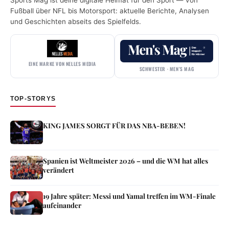
Sports Mag ist deine digitale Heimat für den Sport — von
Fußball über NFL bis Motorsport: aktuelle Berichte, Analysen
und Geschichten abseits des Spielfelds.
EINE MARKE VON NELLES MEDIA
SCHWESTER · MEN’S MAG
TOP-STORYS
KING JAMES SORGT FÜR DAS NBA-BEBEN!
Spanien ist Weltmeister 2026 – und die WM hat alles
verändert
19 Jahre später: Messi und Yamal treffen im WM-Finale
aufeinander