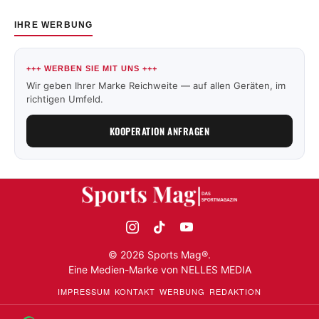
IHRE WERBUNG
+++ WERBEN SIE MIT UNS +++
Wir geben Ihrer Marke Reichweite — auf allen Geräten, im
richtigen Umfeld.
KOOPERATION ANFRAGEN
©
2026
Sports Mag®.
Eine Medien-Marke von
NELLES MEDIA
IMPRESSUM
KONTAKT
WERBUNG
REDAKTION