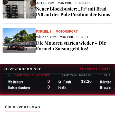
JULI 10, 2025
VON
PHILIP C. NELLES
Neuer Blockbuster: „F1“ mit Brad
Pitt auf der Pole Position der Kinos
FORMEL 1
·
MOTORSPORT
MÄRZ 15, 2025
VON
PHILIP C. NELLES
Die Motoren starten wieder – Die
Formel 1 Saison geht los!
LIVE-ERGEBNISSE
FUSSBALL HEUTE
1. SPIELTAG
·
2. HALBZEIT
1. SPIELTAG
·
MORGEN
1. SPIELT
Wolfsburg
St. Pauli
Nürnberg
0
13:30
Fürth
Dresden
Kaiserslautern
0
ÜBER SPORTS MAG