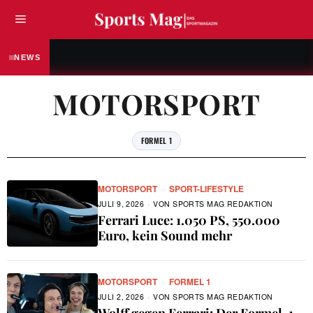
FUSSBALL
„Ich bin hier noch nicht fertig“ – Fabian Ree
NEWS
MOTORSPORT
FORMEL 1
MOTORSPORT
·
SPORT-LIFESTYLE
JULI 9, 2026
VON
SPORTS MAG REDAKTION
Ferrari Luce: 1.050 PS, 550.000
Euro, kein Sound mehr
MOTORSPORT
·
FORMEL 1
JULI 2, 2026
VON
SPORTS MAG REDAKTION