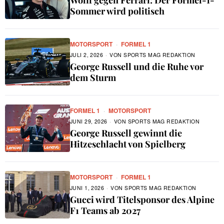
Wolff gegen Ferrari: Der Formel-1-
Sommer wird politisch
MOTORSPORT
·
FORMEL 1
JULI 2, 2026
VON
SPORTS MAG REDAKTION
George Russell und die Ruhe vor
dem Sturm
FORMEL 1
·
MOTORSPORT
JUNI 29, 2026
VON
SPORTS MAG REDAKTION
George Russell gewinnt die
Hitzeschlacht von Spielberg
MOTORSPORT
·
FORMEL 1
JUNI 1, 2026
VON
SPORTS MAG REDAKTION
Gucci wird Titelsponsor des Alpine
F1 Teams ab 2027