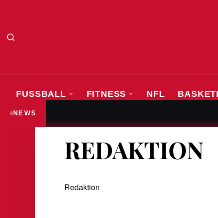
FUSSBALL
FITNESS
NFL
BASKET
„Ich bin hier noch nicht fertig“
FUSSBALL
NEWS
REDAKTION
Redaktion