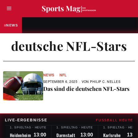
FUSSBALL
„Ich bin hier noch nicht fertig“ – Fabian Ree
NEWS
deutsche NFL-Stars
NEWS
·
NFL
SEPTEMBER 6, 2025
VON
PHILIP C. NELLES
Das sind die deutschen NFL-Stars
LIVE-ERGEBNISSE
FUSSBALL HEUTE
1. SPIELTAG
·
HEUTE
1. SPIELTAG
·
HEUTE
1. SPIELTAG
·
HEUT
Heidenheim
Darmstadt
Karlsruhe
13:00
13:00
13:0