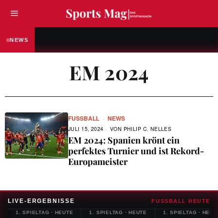
FUSSBALL
„Ich bin hier noch nicht fertig“ – Fabian Ree
NEWS
EM 2024
FUSSBALL
·
NEWS
JULI 15, 2024
VON
PHILIP C. NELLES
EM 2024: Spanien krönt ein
perfektes Turnier und ist Rekord-
Europameister
LIVE-ERGEBNISSE
FUSSBALL HEUTE
1. SPIELTAG
·
HEUTE
1. SPIELTAG
·
HEUTE
1. SPIELTAG
·
HEUT