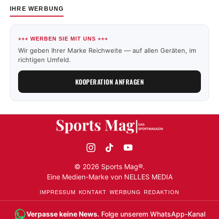
IHRE WERBUNG
+++ WERBEN SIE MIT UNS +++
Wir geben Ihrer Marke Reichweite — auf allen Geräten, im
richtigen Umfeld.
KOOPERATION ANFRAGEN
©
2026
Sports Mag®.
Eine Medien-Marke von
NELLES MEDIA
IMPRESSUM
KONTAKT
WERBUNG
REDAKTION
Verpasse keine News.
Folge unserem WhatsApp-Kanal