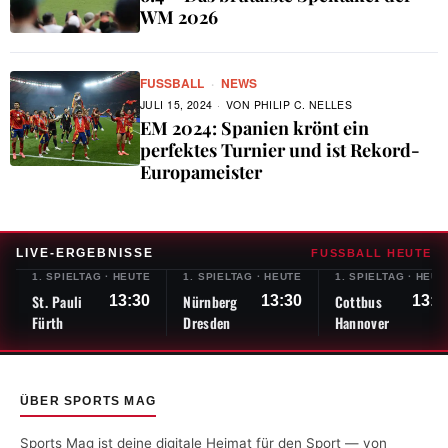
WM 2026
FUSSBALL
·
NEWS
JULI 15, 2024
VON
PHILIP C. NELLES
EM 2024: Spanien krönt ein
perfektes Turnier und ist Rekord-
Europameister
LIVE-ERGEBNISSE
FUSSBALL HEUTE
1. SPIELTAG
·
HEUTE
1. SPIELTAG
·
HEUTE
1. SPIELTAG
·
HEUT
St. Pauli
Nürnberg
Cottbus
13:30
13:30
13:3
Fürth
Dresden
Hannover
ÜBER SPORTS MAG
Sports Mag ist deine digitale Heimat für den Sport — von