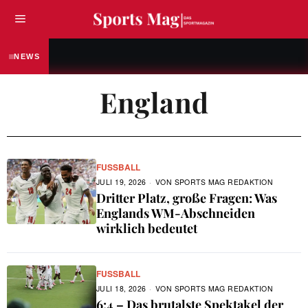
FUSSBALL
„Ich bin hier noch nicht fertig“ – Fabian Ree
NEWS
England
FUSSBALL
JULI 19, 2026
VON
SPORTS MAG REDAKTION
Dritter Platz, große Fragen: Was
Englands WM-Abschneiden
wirklich bedeutet
FUSSBALL
JULI 18, 2026
VON
SPORTS MAG REDAKTION
6:4 – Das brutalste Spektakel der