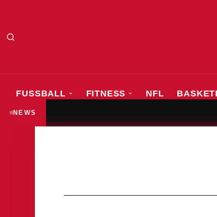
FUSSBALL
FITNESS
NFL
BASKET
„Ich bin hier noch nicht fertig“
FUSSBALL
NEWS