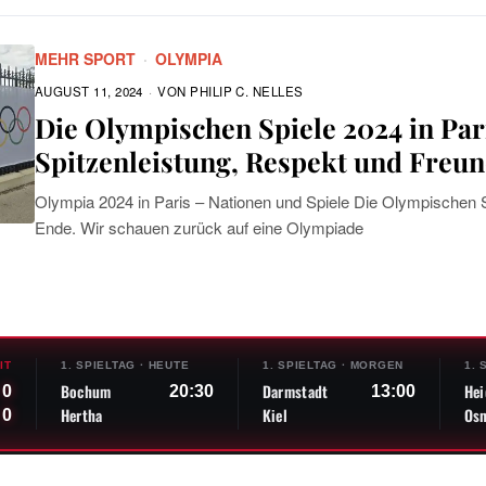
MEHR SPORT
·
OLYMPIA
AUGUST 11, 2024
VON
PHILIP C. NELLES
Die Olympischen Spiele 2024 in Par
Spitzenleistung, Respekt und Freun
Olympia 2024 in Paris – Nationen und Spiele Die Olympischen Sp
Ende. Wir schauen zurück auf eine Olympiade
IT
1. SPIELTAG
·
HEUTE
1. SPIELTAG
·
MORGEN
1. 
Bochum
Darmstadt
He
0
20:30
13:00
Hertha
Kiel
Os
0