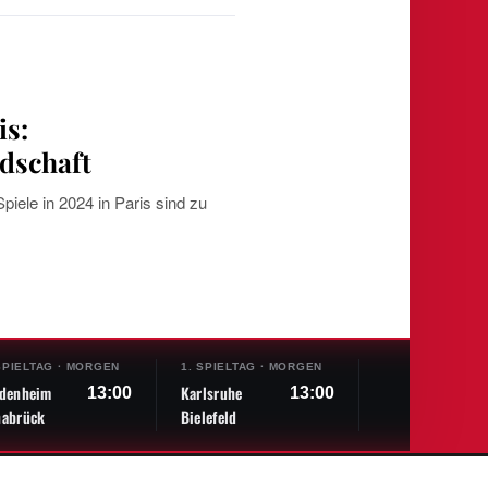
is:
dschaft
iele in 2024 in Paris sind zu
SPIELTAG
·
MORGEN
1. SPIELTAG
·
MORGEN
1. SPIELTAG
·
M
idenheim
Karlsruhe
Magdeburg
13:00
13:00
nabrück
Bielefeld
Braunschweig