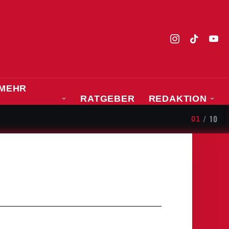
MEHR
RATGEBER
REDAKTION
SPORT
tik
/
10
01