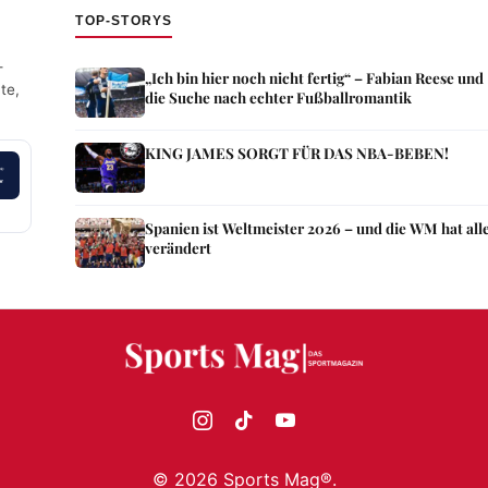
TOP-STORYS
—
„Ich bin hier noch nicht fertig“ – Fabian Reese und
te,
die Suche nach echter Fußballromantik
KING JAMES SORGT FÜR DAS NBA-BEBEN!
Spanien ist Weltmeister 2026 – und die WM hat all
verändert
©
2026
Sports Mag®.