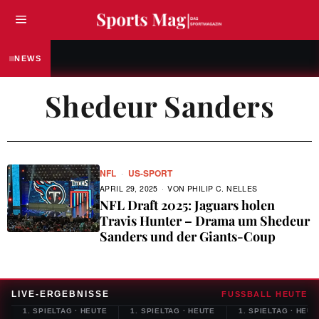
FUSSBALL
„Ich bin hier noch nicht fertig“ – Fabian Ree
NEWS
Shedeur Sanders
NFL
·
US-SPORT
APRIL 29, 2025
VON
PHILIP C. NELLES
NFL Draft 2025: Jaguars holen
Travis Hunter – Drama um Shedeur
Sanders und der Giants-Coup
LIVE-ERGEBNISSE
FUSSBALL HEUTE
1. SPIELTAG
·
HEUTE
1. SPIELTAG
·
HEUTE
1. SPIELTAG
·
HEUT