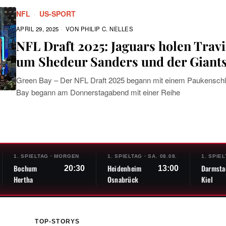
NFL
·
US-SPORT
APRIL 29, 2025
VON
PHILIP C. NELLES
NFL Draft 2025: Jaguars holen Trav
um Shedeur Sanders und der Giant
Green Bay – Der NFL Draft 2025 begann mit einem Paukenschl
Bay begann am Donnerstagabend mit einer Reihe
1. SPIELTAG
·
MORGEN
1. SPIELTAG
·
SA. 08.08.
1. SPIE
Bochum
Heidenheim
Darmsta
20:30
13:00
Hertha
Osnabrück
Kiel
TOP-STORYS