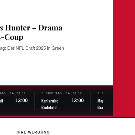
is Hunter – Drama
s-Coup
ag: Der NFL Draft 2025 in Green
LTAG
·
SA. 08.08.
1. SPIELTAG
·
SA. 08.08.
1. SPIELTAG
·
SA. 08.
dt
Karlsruhe
Magdeburg
13:00
13:00
13:
Bielefeld
Braunschweig
IHRE WERBUNG