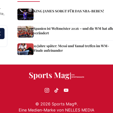
—
KING JAMES SORGT FÜR DAS NBA-BEBEN!
te,
Spanien ist Weltmeister 2026 – und die WM hat all
verändert
19 Jahre später: Messi und Yamal treffen im WM-
Finale aufeinander
©
2026
Sports Mag®.
Eine Medien-Marke von
NELLES MEDIA