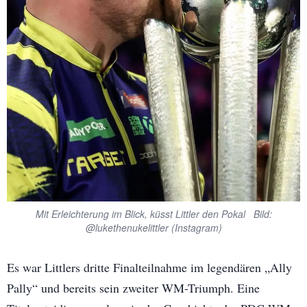
Mit Erleichterung im Blick, küsst Littler den Pokal Bild:
@lukethenukelittler (Instagram)
Es war Littlers dritte Finalteilnahme im legendären „Ally
Pally“ und bereits sein zweiter WM-Triumph. Eine