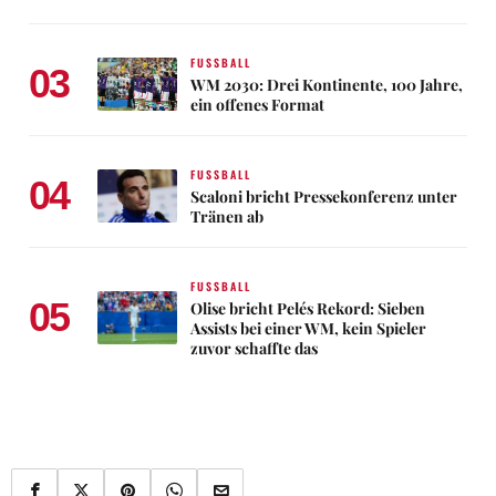
FUSSBALL
03
WM 2030: Drei Kontinente, 100 Jahre,
ein offenes Format
FUSSBALL
04
Scaloni bricht Pressekonferenz unter
Tränen ab
FUSSBALL
05
Olise bricht Pelés Rekord: Sieben
Assists bei einer WM, kein Spieler
zuvor schaffte das