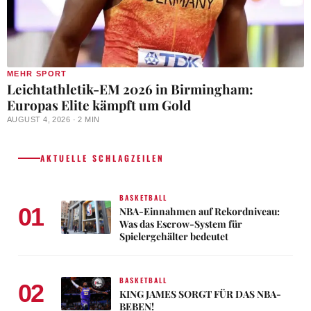
MEHR SPORT
Leichtathletik-EM 2026 in Birmingham:
Europas Elite kämpft um Gold
AUGUST 4, 2026 · 2 MIN
AKTUELLE SCHLAGZEILEN
BASKETBALL
01
NBA-Einnahmen auf Rekordniveau:
Was das Escrow-System für
Spielergehälter bedeutet
BASKETBALL
02
KING JAMES SORGT FÜR DAS NBA-
BEBEN!