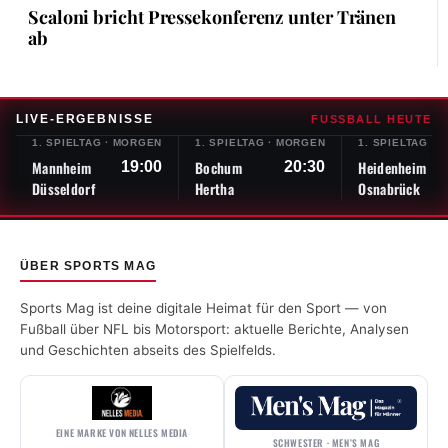
Scaloni bricht Pressekonferenz unter Tränen
ab
LIVE-ERGEBNISSE
FUSSBALL HEUTE
1. SPIELTAG
·
MORGEN
1. SPIELTAG
·
MORGEN
1. SPIELTAG
·
S
Mannheim
Bochum
Heidenheim
19:00
20:30
Düsseldorf
Hertha
Osnabrück
ÜBER SPORTS MAG
Sports Mag ist deine digitale Heimat für den Sport — von
Fußball über NFL bis Motorsport: aktuelle Berichte, Analysen
und Geschichten abseits des Spielfelds.
EINE MARKE VON NELLES MEDIA
SCHWESTER · MEN’S MAG