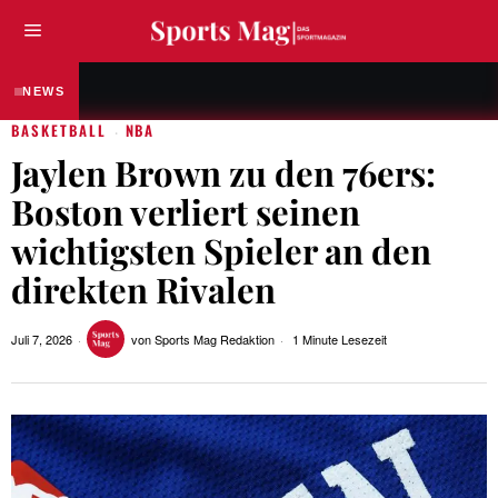
SPORTLER & ATHLETEN
Anna Elendt – Die Weltmeisterin, 
NEWS
BASKETBALL
NBA
·
Jaylen Brown zu den 76ers:
Boston verliert seinen
wichtigsten Spieler an den
direkten Rivalen
Juli 7, 2026
von
Sports Mag Redaktion
1 Minute Lesezeit