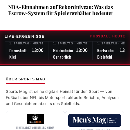
NBA-Einnahmen auf Rekordniveau: Was das
Escrow-System für Spielergehälter bedeutet
LIVE-ERGEBNISSE
FUSSBALL HEUTE
1. SPIELTAG
·
HEUTE
1. SPIELTAG
·
HEUTE
1. SPIELTAG
·
HEUT
Darmstadt
Heidenheim
Karlsruhe
13:00
13:00
13:0
Kiel
Osnabrück
Bielefeld
ÜBER SPORTS MAG
Sports Mag ist deine digitale Heimat für den Sport — von
Fußball über NFL bis Motorsport: aktuelle Berichte, Analysen
und Geschichten abseits des Spielfelds.
EINE MARKE VON NELLES MEDIA