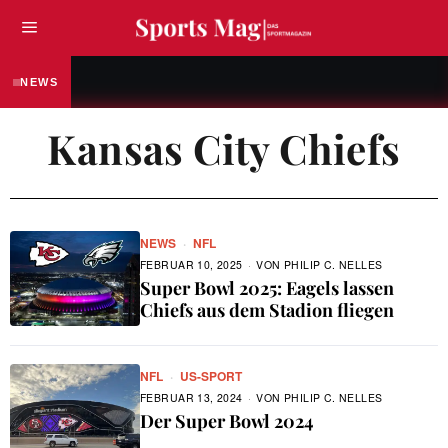
FUSSBALL
„Ich bin hier noch nicht fertig“ – Fabian Ree
NEWS
Kansas City Chiefs
NEWS
·
NFL
FEBRUAR 10, 2025
VON
PHILIP C. NELLES
Super Bowl 2025: Eagels lassen
Chiefs aus dem Stadion fliegen
NFL
·
US-SPORT
FEBRUAR 13, 2024
VON
PHILIP C. NELLES
Der Super Bowl 2024