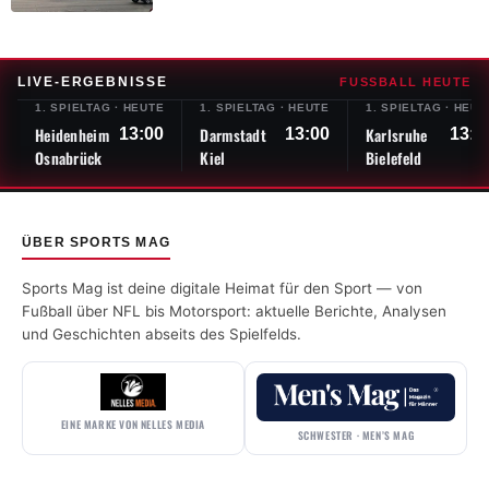
LIVE-ERGEBNISSE
FUSSBALL HEUTE
1. SPIELTAG
·
HEUTE
1. SPIELTAG
·
HEUTE
1. SPIELTAG
·
HEUT
Heidenheim
Darmstadt
Karlsruhe
13:00
13:00
13:0
Osnabrück
Kiel
Bielefeld
ÜBER SPORTS MAG
Sports Mag ist deine digitale Heimat für den Sport — von
Fußball über NFL bis Motorsport: aktuelle Berichte, Analysen
und Geschichten abseits des Spielfelds.
EINE MARKE VON NELLES MEDIA
SCHWESTER · MEN’S MAG