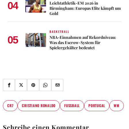
04
Leichtathletik-EM 2026 in
Birmingham: Europas Elite kämpft um
Gold
BASKETBALL
05
NBA-Einnahmen auf Rekordniveau:
Was das Escrow-System für
Spielergehälter bedeutet
CR7
CRISTIANO RONALDO
FUSSBALL
PORTUGAL
WM
Schreibe einen Kommentar