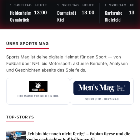
1. SPIELTAG
·
HEUTE
1. SPIELTAG
·
HEUTE
1. SPIELTAG
·
HEUT
Heidenheim
Darmstadt
Karlsruhe
13:00
13:00
13:0
Osnabrück
Kiel
Bielefeld
ÜBER SPORTS MAG
Sports Mag ist deine digitale Heimat für den Sport — von
Fußball über NFL bis Motorsport: aktuelle Berichte, Analysen
und Geschichten abseits des Spielfelds.
EINE MARKE VON NELLES MEDIA
SCHWESTER · MEN’S MAG
TOP-STORYS
„Ich bin hier noch nicht fertig“ – Fabian Reese und die
Suche nach echter Fußballromantik