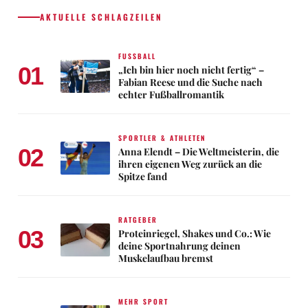
AKTUELLE SCHLAGZEILEN
FUSSBALL
01
„Ich bin hier noch nicht fertig“ –
Fabian Reese und die Suche nach
echter Fußballromantik
SPORTLER & ATHLETEN
02
Anna Elendt – Die Weltmeisterin, die
ihren eigenen Weg zurück an die
Spitze fand
RATGEBER
03
Proteinriegel, Shakes und Co.: Wie
deine Sportnahrung deinen
Muskelaufbau bremst
MEHR SPORT