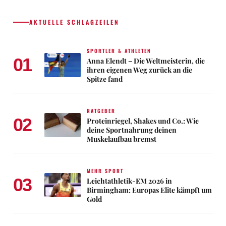
AKTUELLE SCHLAGZEILEN
SPORTLER & ATHLETEN
01
Anna Elendt – Die Weltmeisterin, die
ihren eigenen Weg zurück an die
Spitze fand
RATGEBER
02
Proteinriegel, Shakes und Co.: Wie
deine Sportnahrung deinen
Muskelaufbau bremst
MEHR SPORT
03
Leichtathletik-EM 2026 in
Birmingham: Europas Elite kämpft um
Gold