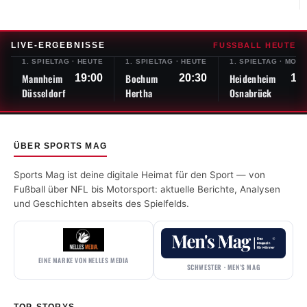
LIVE-ERGEBNISSE
FUSSBALL HEUTE
1. SPIELTAG
·
HEUTE
1. SPIELTAG
·
HEUTE
1. SPIELTAG
·
MOR
Mannheim
Bochum
Heidenheim
19:00
20:30
13
Düsseldorf
Hertha
Osnabrück
ÜBER SPORTS MAG
Sports Mag ist deine digitale Heimat für den Sport — von
Fußball über NFL bis Motorsport: aktuelle Berichte, Analysen
und Geschichten abseits des Spielfelds.
EINE MARKE VON NELLES MEDIA
SCHWESTER · MEN’S MAG