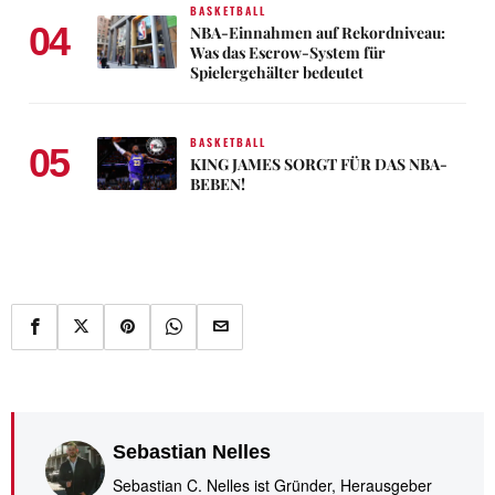
BASKETBALL
04
NBA-Einnahmen auf Rekordniveau:
Was das Escrow-System für
Spielergehälter bedeutet
BASKETBALL
05
KING JAMES SORGT FÜR DAS NBA-
BEBEN!
Sebastian Nelles
Sebastian C. Nelles ist Gründer, Herausgeber