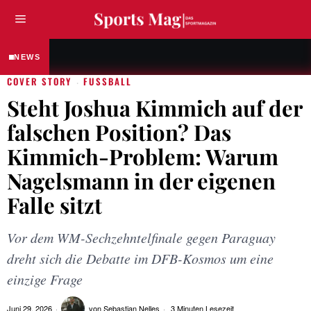
RATGEBER
Proteinriegel, Shakes und Co.: Wie deine Sp
NEWS
COVER STORY
FUSSBALL
·
Steht Joshua Kimmich auf der
falschen Position? Das
Kimmich-Problem: Warum
Nagelsmann in der eigenen
Falle sitzt
Vor dem WM-Sechzehntelfinale gegen Paraguay
dreht sich die Debatte im DFB-Kosmos um eine
einzige Frage
Juni 29, 2026
von
Sebastian Nelles
3 Minuten Lesezeit