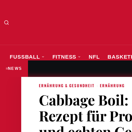
FUSSBALL
FITNESS
NFL
BASKET
Leichtathletik-EM 2026 in Bir
MEHR SPORT
NEWS
ERNÄHRUNG & GESUNDHEIT
·
ERNÄHRUNG
Cabbage Boil:
Rezept für Pr
und echten G