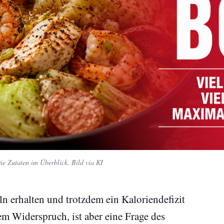
e Zutaten im Überblick. Bild via KI
ln erhalten und trotzdem ein Kaloriendefizit
em Widerspruch, ist aber eine Frage des