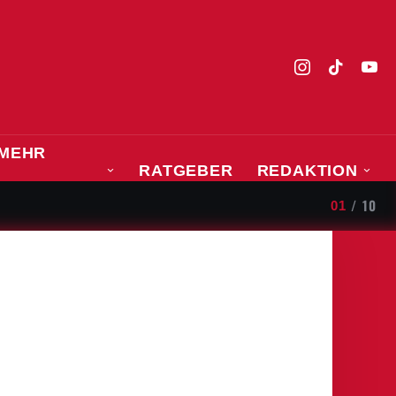
MEHR
RATGEBER
REDAKTION
SPORT
/
10
01