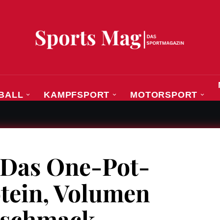
BALL
KAMPFSPORT
MOTORSPORT
mingham: Europas Elite kämpft um Gold
 Das One-Pot-
otein, Volumen
eschmack