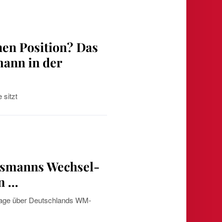
hen Position? Das
ann in der
sitzt
lsmanns Wechsel-
n …
age über Deutschlands WM-