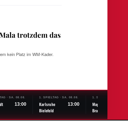
 Mala trotzdem das
zdem kein Platz im WM-Kader.
LTAG
·
SA. 08.08.
1. SPIELTAG
·
SA. 08.08.
1. SPIELTAG
·
SA. 08.
dt
Karlsruhe
Magdeburg
13:00
13:00
13:
Bielefeld
Braunschweig