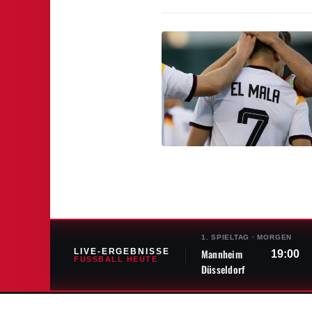
1. SPIELTAG
·
MORGEN
LIVE-ERGEBNISSE
Mannheim
19:00
FUSSBALL HEUTE
Düsseldorf