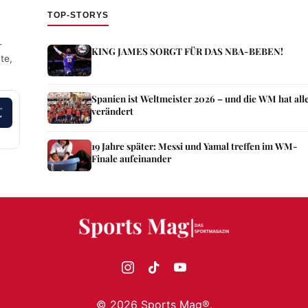
TOP-STORYS
—
KING JAMES SORGT FÜR DAS NBA-BEBEN!
te,
Spanien ist Weltmeister 2026 – und die WM hat all
verändert
19 Jahre später: Messi und Yamal treffen im WM-
Finale aufeinander
©
2026
Sports Mag®.