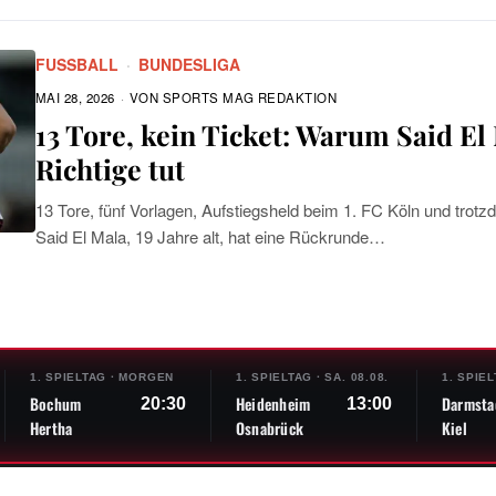
FUSSBALL
·
BUNDESLIGA
MAI 28, 2026
VON
SPORTS MAG REDAKTION
13 Tore, kein Ticket: Warum Said El
Richtige tut
13 Tore, fünf Vorlagen, Aufstiegsheld beim 1. FC Köln und trot
Said El Mala, 19 Jahre alt, hat eine Rückrunde…
1. SPIELTAG
·
MORGEN
1. SPIELTAG
·
SA. 08.08.
1. SPIE
Bochum
Heidenheim
Darmsta
20:30
13:00
Hertha
Osnabrück
Kiel