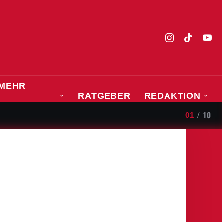
MEHR
RATGEBER
REDAKTION
SPORT
fand
/
10
01