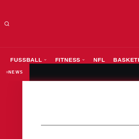
FUSSBALL
FITNESS
NFL
BASKET
Anna Elendt – Die Weltm
SPORTLER & ATHLETEN
NEWS