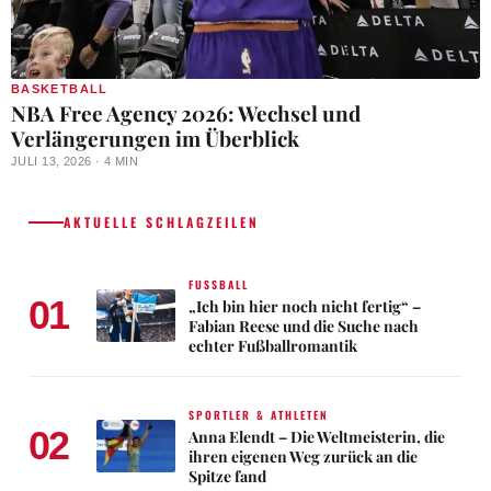
BASKETBALL
NBA Free Agency 2026: Wechsel und
Verlängerungen im Überblick
JULI 13, 2026 · 4 MIN
AKTUELLE SCHLAGZEILEN
FUSSBALL
01
„Ich bin hier noch nicht fertig“ –
Fabian Reese und die Suche nach
echter Fußballromantik
SPORTLER & ATHLETEN
02
Anna Elendt – Die Weltmeisterin, die
ihren eigenen Weg zurück an die
Spitze fand