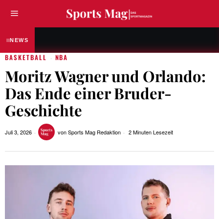
SPORTLER & ATHLETEN
Anna Elendt – Die Weltmeisterin, 
NEWS
BASKETBALL
NBA
·
Moritz Wagner und Orlando:
Das Ende einer Bruder-
Geschichte
Juli 3, 2026
von
Sports Mag Redaktion
2 Minuten Lesezeit