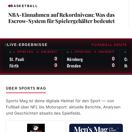
BASKETBALL
NBA-Einnahmen auf Rekordniveau: Was das
Escrow-System für Spielergehälter bedeutet
LIVE-ERGEBNISSE
FUSSBALL HEUTE
1. SPIELTAG
·
2. HALBZEIT
1. SPIELTAG
·
2. HALBZEIT
1.
St. Pauli
Nürnberg
Cot
0
0
Fürth
Dresden
Han
0
0
ÜBER SPORTS MAG
Sports Mag ist deine digitale Heimat für den Sport — von
Fußball über NFL bis Motorsport: aktuelle Berichte, Analysen
und Geschichten abseits des Spielfelds.